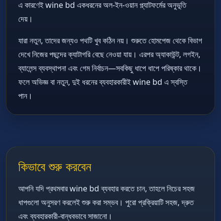
এ কারণেই wine bd একধরনের অল-ইন-ওয়ান প্ল্যাটফর্মের অনুভূতি
দেয়।
যারা নতুন, তাদের জন্যও পথটি খুব কঠিন নয়। শুরুতে হোমপেজ থেকে বিভাগ
দেখে নিজের পছন্দের ক্যাটাগরি বেছে নেওয়া যায়। এরপর অ্যাকাউন্ট, লগইন,
ব্যালেন্স ব্যবস্থাপনা এবং গেম নির্বাচন—সবকিছু ধাপে ধাপে পরিষ্কার থাকে।
ফলে অভিজ্ঞ বা নতুন, দুই ধরনের ব্যবহারকারীই wine bd এ স্বস্তি
পান।
কিভাবে শুরু করবেন
আপনি যদি প্রথমবার wine bd ব্যবহার করতে চান, তাহলে নিচের সহজ
ধাপগুলো অনুসরণ করলেই শুরু করা সম্ভব। পুরো প্রক্রিয়াটি সহজ, দ্রুত
এবং ব্যবহারকারী-বান্ধবভাবে সাজানো।