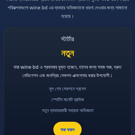
পরিকল্পনাগুলো wine bd এর ব্যবহার অভিজ্ঞতাকে ধারণা দেওয়ার জন্য সাজানো
হয়েছে।
স্টার্টার
নতুন
যারা wine bd এ প্রথমবার যুক্ত হচ্ছেন, তাদের জন্য সহজ শুরু, দ্রুত
নেভিগেশন এবং জনপ্রিয় সেকশন এক্সপ্লোর করার উপযোগী।
মূল গেম সেকশনে প্রবেশ
স্পোর্টস মার্কেট ব্রাউজ
নতুন ব্যবহারকারী সহায়ক অভিজ্ঞতা
শুরু করুন