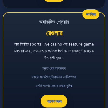
জনপ্রিয়
অ্যাকটিভ প্লেয়ার
রেগুলার
যারা নিয়মিত sports, live casino এবং feature game
উপভোগ করেন, তাদের জন্য wine bd এর ভারসাম্যপূর্ণ ব্যবহারের
উপযোগী স্তর।
দ্রুত গেম অ্যাক্সেস
লাইভ মার্কেটে সুবিধাজনক নেভিগেশন
চলতি অফার নজরে রাখার সুবিধা
প্রবেশ করুন