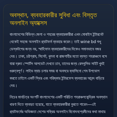
অবস্থান, ব্যবহারকারীর সুবিধা এবং বিস্তৃত
অনলাইন অ্যাক্সেস
বাংলাদেশের বিভিন্ন জেলা ও শহরের ব্যবহারকারীরা এখন মোবাইল ইন্টারনেট
থেকেই সহজে অনলাইন প্ল্যাটফর্ম ব্যবহার করেন। তাই wine bd শুধু
ডেস্কটপের জন্য নয়, স্মার্টফোন ব্যবহারকারীদের দিকেও সমানভাবে নজর
দেয়। ঢাকা, চট্টগ্রাম, সিলেট, খুলনা বা রাজশাহীর মতো ব্যস্ত শহরাঞ্চলে বসে
যারা দ্রুত স্পোর্টস আপডেট দেখতে চান, তাদের জন্য রেসপন্সিভ সাইট খুবই
গুরুত্বপূর্ণ। লাইভ ম্যাচ চলার সময় বা অবসরে ক্যাসিনো গেম উপভোগ
করতে চাইলে একটি স্থির এবং পরিষ্কার ইন্টারফেস ব্যবহারের আনন্দ বাড়িয়ে
দেয়।
নিচের মানচিত্র অংশটি বাংলাদেশের একটি পরিচিত শহরাঞ্চলকেন্দ্রিক অবস্থান
ধারণা দিতে ব্যবহৃত হয়েছে, যাতে ব্যবহারকারীরা বুঝতে পারেন—এই
প্ল্যাটফর্মের অভিজ্ঞতা দেশের সক্রিয় অনলাইন বিনোদনপ্রেমীদের কথা মাথায়