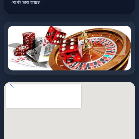
রেখেই ভাবা হয়েছে।