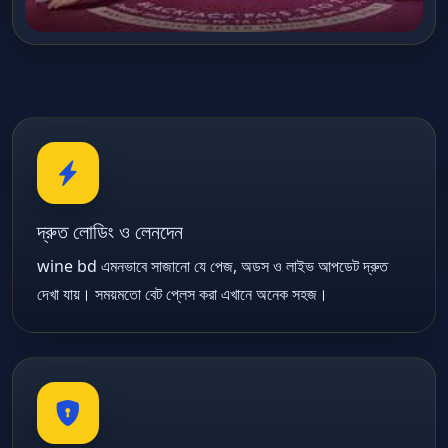
দ্রুত লোডিং ও লেনদেন
wine bd এমনভাবে সাজানো যে পেজ, অডস ও লাইভ আপডেট দ্রুত
দেখা যায়। সময়মতো বেট প্লেস করা এখানে অনেক সহজ।