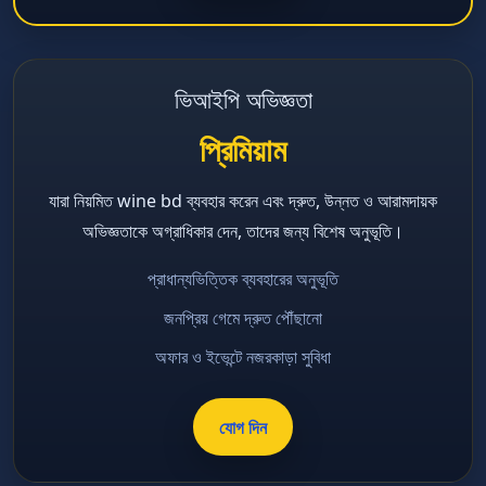
ভিআইপি অভিজ্ঞতা
প্রিমিয়াম
যারা নিয়মিত wine bd ব্যবহার করেন এবং দ্রুত, উন্নত ও আরামদায়ক
অভিজ্ঞতাকে অগ্রাধিকার দেন, তাদের জন্য বিশেষ অনুভূতি।
প্রাধান্যভিত্তিক ব্যবহারের অনুভূতি
জনপ্রিয় গেমে দ্রুত পৌঁছানো
অফার ও ইভেন্টে নজরকাড়া সুবিধা
যোগ দিন