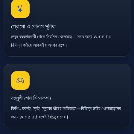
প্রোমো ও বোনাস সুবিধা
নতুন ব্যবহারকারী থেকে নিয়মিত খেলোয়াড়—সবার জন্য wine bd
বিভিন্ন পর্যায়ে আকর্ষণীয় অফার রাখে।
বহুমুখী গেম সিলেকশন
ফিশিং, রুলেট, স্লট, স্নুকার ধাঁচের অভিজ্ঞতা—বিভিন্ন রুচির খেলোয়াড়দের
জন্য wine bd যথেষ্ট বৈচিত্র্য দেয়।