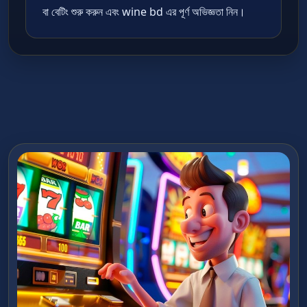
বা বেটিং শুরু করুন এবং wine bd এর পূর্ণ অভিজ্ঞতা নিন।