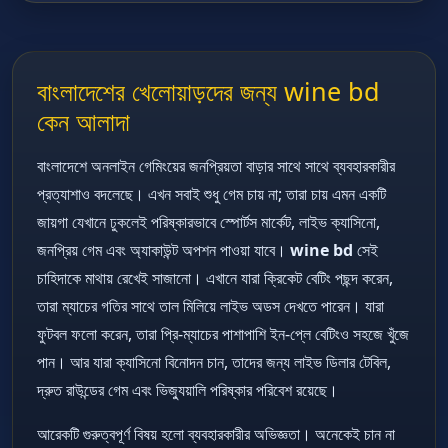
বাংলাদেশের খেলোয়াড়দের জন্য wine bd
কেন আলাদা
বাংলাদেশে অনলাইন গেমিংয়ের জনপ্রিয়তা বাড়ার সাথে সাথে ব্যবহারকারীর
প্রত্যাশাও বদলেছে। এখন সবাই শুধু গেম চায় না; তারা চায় এমন একটি
জায়গা যেখানে ঢুকলেই পরিষ্কারভাবে স্পোর্টস মার্কেট, লাইভ ক্যাসিনো,
জনপ্রিয় গেম এবং অ্যাকাউন্ট অপশন পাওয়া যাবে।
wine bd
সেই
চাহিদাকে মাথায় রেখেই সাজানো। এখানে যারা ক্রিকেট বেটিং পছন্দ করেন,
তারা ম্যাচের গতির সাথে তাল মিলিয়ে লাইভ অডস দেখতে পারেন। যারা
ফুটবল ফলো করেন, তারা প্রি-ম্যাচের পাশাপাশি ইন-প্লে বেটিংও সহজে খুঁজে
পান। আর যারা ক্যাসিনো বিনোদন চান, তাদের জন্য লাইভ ডিলার টেবিল,
দ্রুত রাউন্ডের গেম এবং ভিজ্যুয়ালি পরিষ্কার পরিবেশ রয়েছে।
আরেকটি গুরুত্বপূর্ণ বিষয় হলো ব্যবহারকারীর অভিজ্ঞতা। অনেকেই চান না