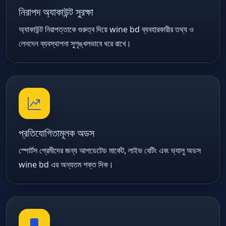
নিরাপদ অ্যাকাউন্ট সুরক্ষা
অ্যাকাউন্ট নিরাপত্তাকে গুরুত্ব দিয়ে wine bd ব্যবহারকারীর তথ্য ও
লেনদেন ব্যবস্থাপনা সুশৃঙ্খলভাবে ধরে রাখে।
প্রতিযোগিতামূলক অডস
স্পোর্টস প্রেমীদের জন্য আপডেটেড মার্কেট, লাইভ বেটিং এবং ভ্যালু অডস
wine bd এর অন্যতম শক্ত দিক।