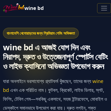
wine bd
বাংলাদেশি খেলোয়াড়দের জন্য প্রিমিয়াম গেমিং অভিজ্ঞতা
wine bd এ আজই যোগ দিন এবং
নিরাপদ, দ্রুত ও উত্তেজনাপূর্ণ স্পোর্টস বেটিং
ও লাইভ ক্যাসিনো অভিজ্ঞতা উপভোগ করুন
যারা অনলাইনে ভরসাযোগ্য প্ল্যাটফর্ম খুঁজছেন, তাদের জন্য
wine
bd
এখন এক পরিচিত নাম। ফুটবল, ক্রিকেট, লাইভ ডিলার, স্লট,
ফিশিং, টেবিল গেম—সবকিছু একসাথে, সহজ ইন্টারফেসে, মোবাইল ও
ডেস্কটপে সমানভাবে উপভোগ করা যায়। দ্রুত লগইন, শক্ত