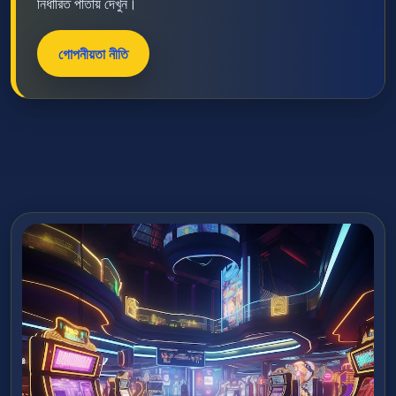
নির্ধারিত পাতায় দেখুন।
গোপনীয়তা নীতি